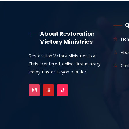
Q
About Restoration
Ho
Victory Ministries
Abo
Restoration Victory Ministries is a
Christ-centered, online-first ministry
Con
led by Pastor Keyomo Butler.