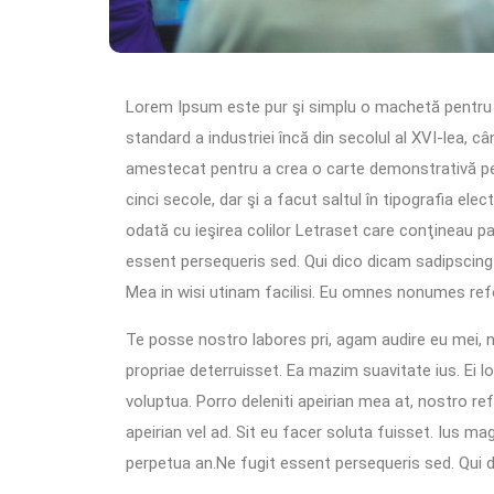
Lorem Ipsum este pur şi simplu o machetă pentru 
standard a industriei încă din secolul al XVI-lea, câ
amestecat pentru a crea o carte demonstrativă pent
cinci secole, dar şi a facut saltul în tipografia ele
odată cu ieşirea colilor Letraset care conţineau p
essent persequeris sed. Qui dico dicam sadipscing
Mea in wisi utinam facilisi. Eu omnes nonumes ref
Te posse nostro labores pri, agam audire eu mei, na
propriae deterruisset. Ea mazim suavitate ius. Ei l
voluptua. Porro deleniti apeirian mea at, nostro re
apeirian vel ad. Sit eu facer soluta fuisset. Ius m
perpetua an.Ne fugit essent persequeris sed. Qui 