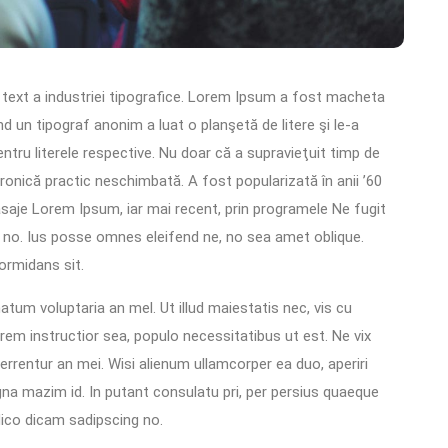
text a industriei tipografice. Lorem Ipsum a fost macheta
nd un tipograf anonim a luat o planşetă de litere şi le-a
ru literele respective. Nu doar că a supravieţuit timp de
ctronică practic neschimbată. A fost popularizată în anii ’60
asaje Lorem Ipsum, iar mai recent, prin programele Ne fugit
 no. Ius posse omnes eleifend ne, no sea amet oblique.
ormidans sit.
tum voluptaria an mel. Ut illud maiestatis nec, vis cu
orem instructior sea, populo necessitatibus ut est. Ne vix
ferrentur an mei. Wisi alienum ullamcorper ea duo, aperiri
agna mazim id. In putant consulatu pri, per persius quaeque
dico dicam sadipscing no.